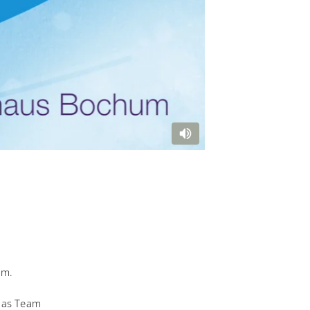
um.
Das Team